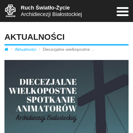
Ruch Światło-Życie
Nawiga
Archidiecezji Białostockiej
AKTUALNOŚCI
Diecezjalne
Aktualności
Diecezjalne wielkopostne spotkanie animatorów
wielkopostne
spotkanie
animatorów