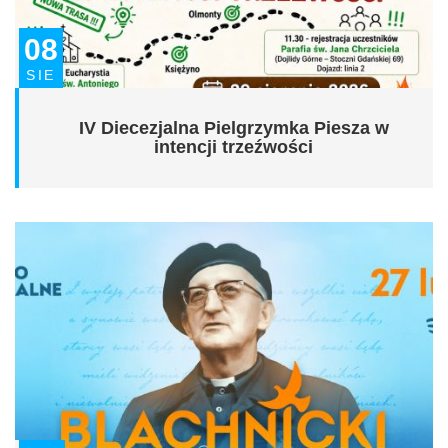
08
SIE
IV Diecezjalna Pielgrzymka Piesza w
intencji trzeźwości